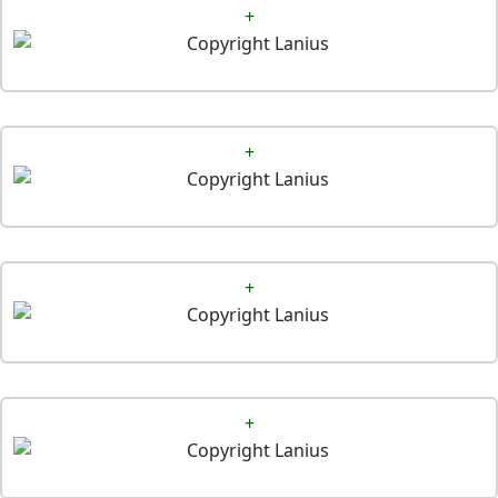
+
+
+
+