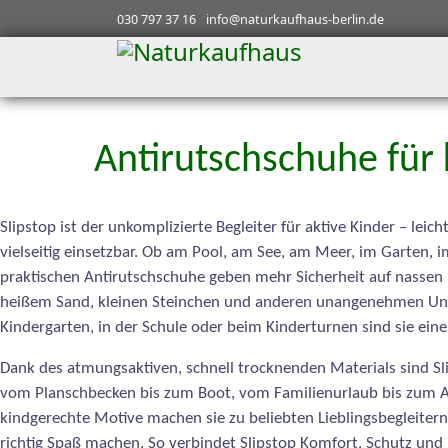
030 797 37 16
info@naturkaufhaus-berlin.de
Antirutschschuhe für 
Slipstop ist der unkomplizierte Begleiter für aktive Kinder – le
vielseitig einsetzbar. Ob am Pool, am See, am Meer, im Garten, 
praktischen Antirutschschuhe geben mehr Sicherheit auf nassen 
heißem Sand, kleinen Steinchen und anderen unangenehmen Unt
Kindergarten, in der Schule oder beim Kinderturnen sind sie ein
Dank des atmungsaktiven, schnell trocknenden Materials sind Sl
vom Planschbecken bis zum Boot, vom Familienurlaub bis zum Al
kindgerechte Motive machen sie zu beliebten Lieblingsbegleitern,
richtig Spaß machen. So verbindet Slipstop Komfort, Schutz und B